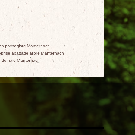
san paysagiste Manternach
eprise abattage arbre Manternach
le de haie Manternach