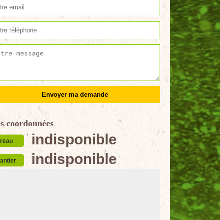
s coordonnées
indisponible
reau
indisponible
antier