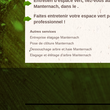
Entretien d’espace vert, fiez-vous
Manternach, dans le .
Faites entretenir votre espace ver
professionnel !
Autres services
Entreprise élagage Manternach
Pose de clôture Manternach
Dessouchage arbre et haie Manternach
Elagage et étêtage d'arbre Manternach