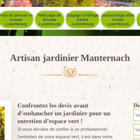
Pose de pelouse en
Nettoyage de
Elagage et étêtage
Dessouchage arbre
rouleau
terrasse
d'arbre
et haie
Luxembourg
Luxembourg
Luxembourg
Luxembourg
L
Artisan jardinier Manternach
Confrontez les devis avant
De
d’embaucher un jardinier pour un
entretien d’espace vert !
Si vous décidez de confier à un professionnel
l’entretien de votre espace vert, il est dans votre