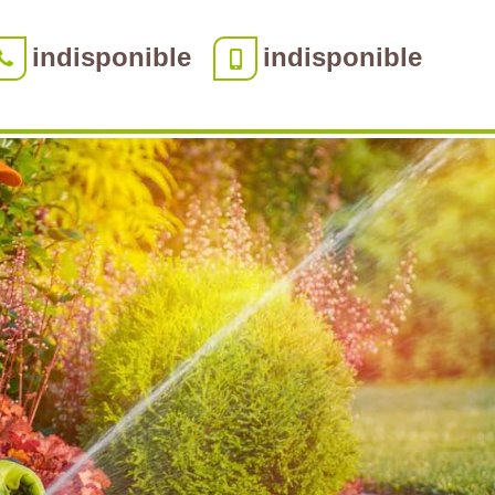
indisponible
indisponible