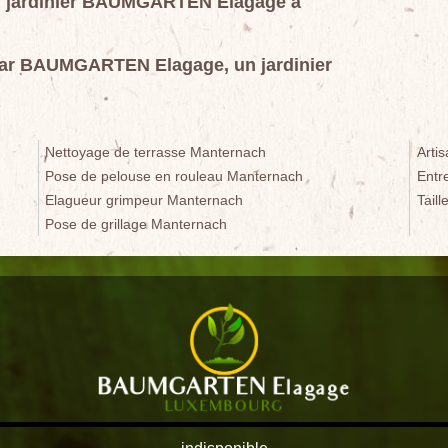
 au jardinier BAUMGARTEN Elagage à
t par BAUMGARTEN Elagage, un jardinier
Nettoyage de terrasse Manternach
Arti
Pose de pelouse en rouleau Manternach
Entr
Elagueur grimpeur Manternach
Tail
Pose de grillage Manternach