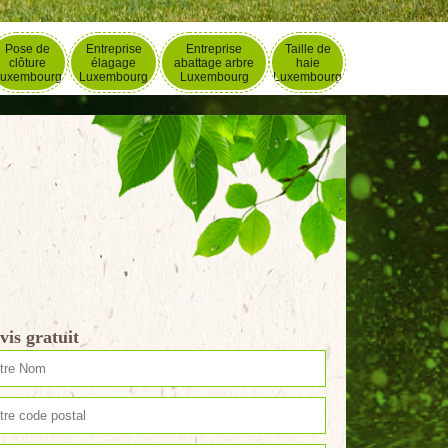
Pose de
Entreprise
Entreprise
Taille de
clôture
élagage
abattage arbre
haie
uxembourg
Luxembourg
Luxembourg
Luxembourg
vis gratuit