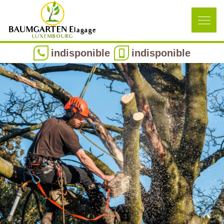
indisponible
indisponible