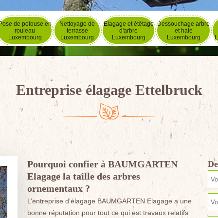
Pose de pelouse en
Nettoyage de
Elagage et étêtage
Dessouchage arbre
rouleau
terrasse
d'arbre
et haie
Luxembourg
Luxembourg
Luxembourg
Luxembourg
L
Entreprise élagage Ettelbruck
Pourquoi confier à BAUMGARTEN
De
Elagage la taille des arbres
ornementaux ?
L’entreprise d’élagage BAUMGARTEN Elagage a une
bonne réputation pour tout ce qui est travaux relatifs