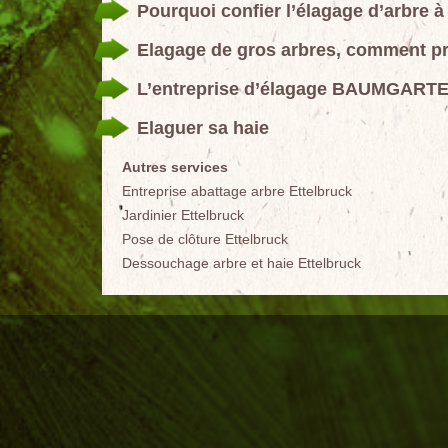
Pourquoi confier l’élagage d’arbre à
Elagage de gros arbres, comment pr
L’entreprise d’élagage BAUMGARTEN 
Elaguer sa haie
Autres services
Entreprise abattage arbre Ettelbruck
Jardinier Ettelbruck
Pose de clôture Ettelbruck
Dessouchage arbre et haie Ettelbruck