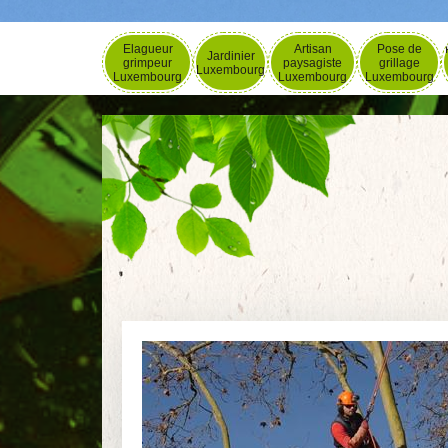
Elagueur
Artisan
Pose de
Jardinier
grimpeur
paysagiste
grillage
Luxembourg
Luxembourg
Luxembourg
Luxembourg