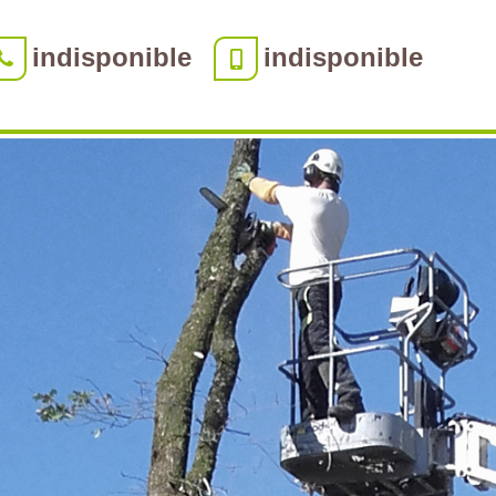
indisponible
indisponible