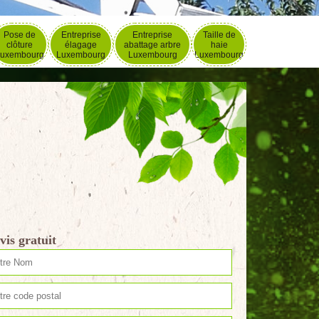
Pose de
Entreprise
Entreprise
Taille de
clôture
élagage
abattage arbre
haie
uxembourg
Luxembourg
Luxembourg
Luxembourg
vis gratuit