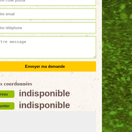
s coordonnées
indisponible
reau
indisponible
antier