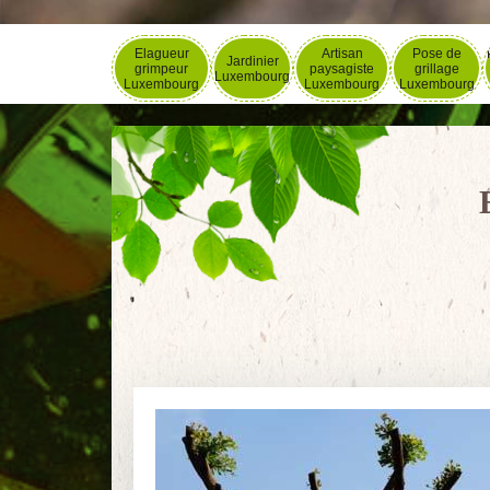
Elagueur
Artisan
Pose de
Jardinier
grimpeur
paysagiste
grillage
Luxembourg
Luxembourg
Luxembourg
Luxembourg