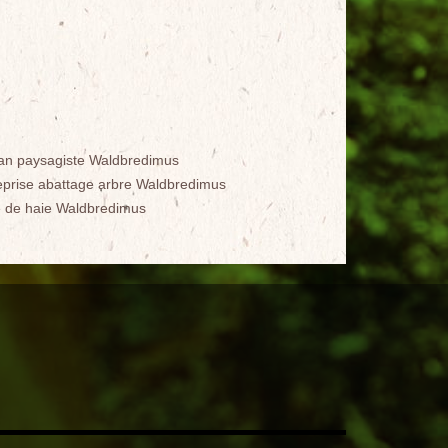
san paysagiste Waldbredimus
eprise abattage arbre Waldbredimus
le de haie Waldbredimus