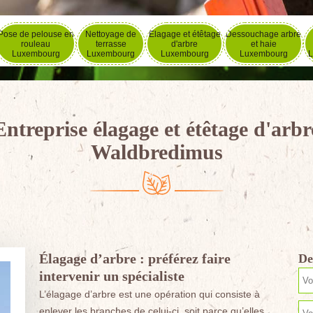
Pose de pelouse en
Nettoyage de
Elagage et étêtage
Dessouchage arbre
rouleau
terrasse
d'arbre
et haie
Luxembourg
Luxembourg
Luxembourg
Luxembourg
L
Entreprise élagage et étêtage d'arbr
Waldbredimus
Élagage d’arbre : préférez faire
De
intervenir un spécialiste
L’élagage d’arbre est une opération qui consiste à
enlever les branches de celui-ci, soit parce qu’elles