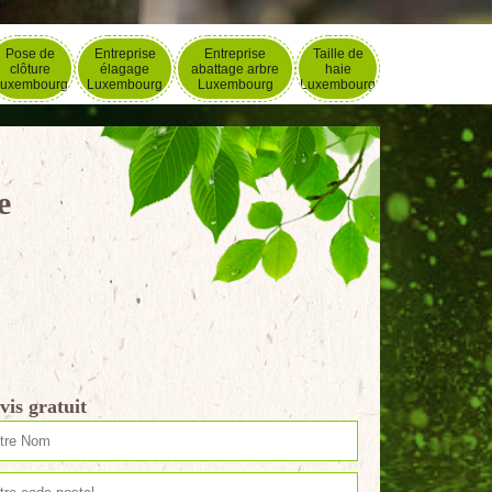
Pose de
Entreprise
Entreprise
Taille de
clôture
élagage
abattage arbre
haie
uxembourg
Luxembourg
Luxembourg
Luxembourg
e
vis gratuit