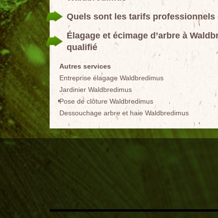
Quels sont les tarifs professionnels
Élagage et écimage d’arbre à Waldbr
qualifié
Autres services
Entreprise élagage Waldbredimus
Jardinier Waldbredimus
Pose de clôture Waldbredimus
Dessouchage arbre et haie Waldbredimus