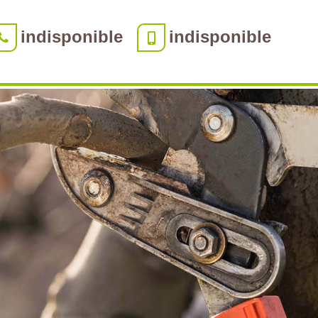
indisponible
indisponible