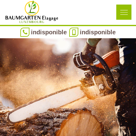
indisponible
indisponible