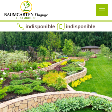
indisponible
indisponible