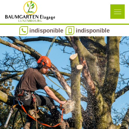
indisponible
indisponible