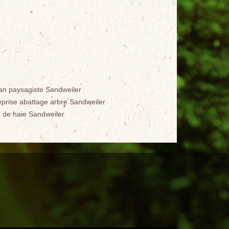
san paysagiste Sandweiler
eprise abattage arbre Sandweiler
le de haie Sandweiler