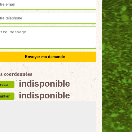
s coordonnées
indisponible
reau
indisponible
antier