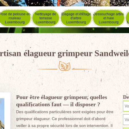
Pose de pelouse en
Nettoyage de
Elagage et étêtage
Dessouchage arbre
rouleau
terrasse
d'arbre
et haie
Luxembourg
Luxembourg
Luxembourg
Luxembourg
L
rtisan élagueur grimpeur Sandweil
Pour être élagueur grimpeur, quelles
De
qualifications faut — il disposer ?
Des qualifications particulières sont exigées pour être
grimpeur élagueur. Ce professionnel doit d’abord
veiller à sa propre sécurité lors de son intervention. Il