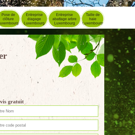
Pose de
Entreprise
Entreprise
Taille de
clôture
élagage
abattage arbre
haie
uxembourg
Luxembourg
Luxembourg
Luxembourg
er
vis gratuit