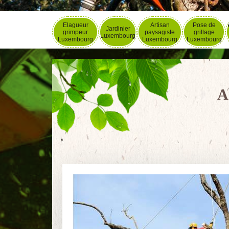
Elagueur
Artisan
Pose de
Jardinier
grimpeur
paysagiste
grillage
Luxembourg
Luxembourg
Luxembourg
Luxembourg
A