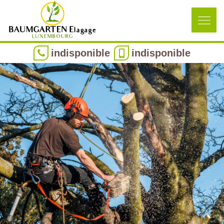
indisponible
indisponible